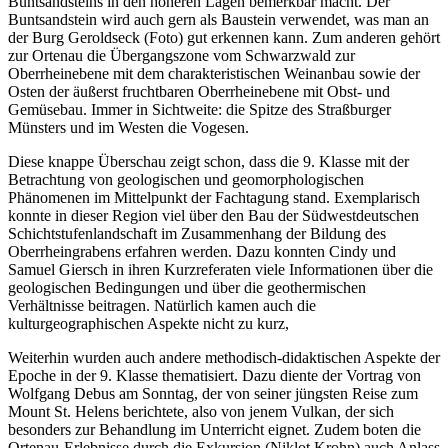
Buntsandsteins in den höheren Lagen bemerkbar macht. Der
Buntsandstein wird auch gern als Baustein verwendet, was man an
der Burg Geroldseck (Foto) gut erkennen kann. Zum anderen gehört
zur Ortenau die Übergangszone vom Schwarzwald zur
Oberrheinebene mit dem charakteristischen Weinanbau sowie der
Osten der äußerst fruchtbaren Oberrheinebene mit Obst- und
Gemüsebau. Immer in Sichtweite: die Spitze des Straßburger
Münsters und im Westen die Vogesen.
Diese knappe Überschau zeigt schon, dass die 9. Klasse mit der
Betrachtung von geologischen und geomorphologischen
Phänomenen im Mittelpunkt der Fachtagung stand. Exemplarisch
konnte in dieser Region viel über den Bau der Südwestdeutschen
Schichtstufenlandschaft im Zusammenhang der Bildung des
Oberrheingrabens erfahren werden. Dazu konnten Cindy und
Samuel Giersch in ihren Kurzreferaten viele Informationen über die
geologischen Bedingungen und über die geothermischen
Verhältnisse beitragen. Natürlich kamen auch die
kulturgeographischen Aspekte nicht zu kurz,
Weiterhin wurden auch andere methodisch-didaktischen Aspekte der
Epoche in der 9. Klasse thematisiert. Dazu diente der Vortrag von
Wolfgang Debus am Sonntag, der von seiner jüngsten Reise zum
Mount St. Helens berichtete, also von jenem Vulkan, der sich
besonders zur Behandlung im Unterricht eignet. Zudem boten die
Ortenau-Erlebnisse durch die Exkursion (Niklot Krohn) auch Anlass