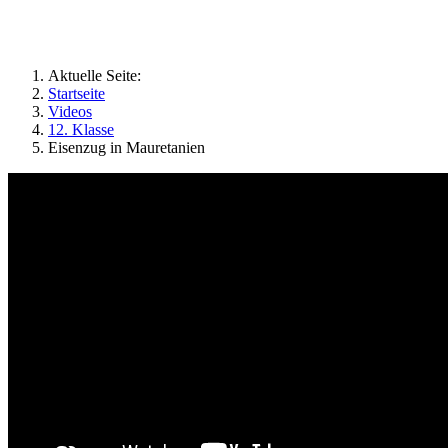
Geographie an Waldorfschulen
Aktuelle Seite:
Startseite
Videos
12. Klasse
Eisenzug in Mauretanien